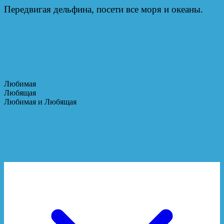
Передвигая дельфина, посети все моря и океаны.
Любимая
Любящая
Любимая и Любящая