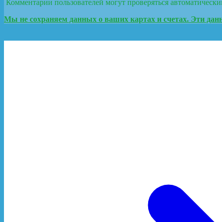
Комментарии пользователей могут проверяться автоматически
Мы не сохраняем данных о ваших картах и счетах. Эти данн
© Copyright 2026
Настольные игры для семьи.
.
Travel Magazine