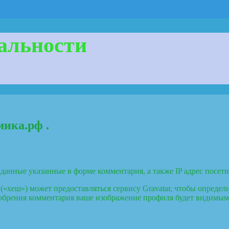
альности
мика.рф .
данные указанные в форме комментария, а также IP адрес посетит
 («хеш») может предоставляться сервису Gravatar, чтобы опреде
сле одобрения комментария ваше изображение профиля будет видим