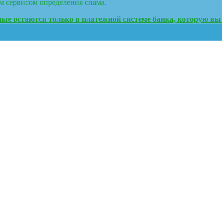
м сервисом определения спама.
ые остаются только в платежной системе банка, которую вы 
 | Разработана
Rara Theme
. При поддержке
WordPress
.
Политика к