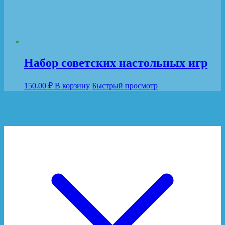
Набор советских настольных игр
150.00
₽
В корзину
Быстрый просмотр
© Copyright 2026
Настольные игры для семьи.
.
Travel
Magazine | Разработана
Rara Theme
. При поддержке
WordPress
.
Политика конфиденциальности