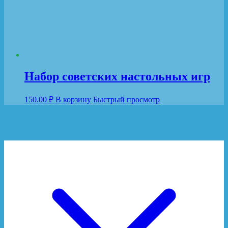
Набор советских настольных игр
150.00
₽
В корзину
Быстрый просмотр
© Copyright 2026
Настольные игры для семьи.
.
Travel
Magazine | Разработана
Rara Theme
. При поддержке
WordPress
.
Политика конфиденциальности