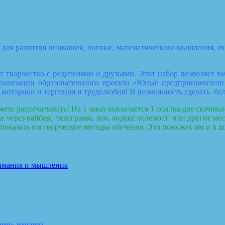
для развития внимания, логики, математического мышления, инт
 творчество с родителями и друзьями. Этот набор позволяет вмес
реализации образовательного проекта «Юные предприниматели 
ой моторики и терпения и трудолюбия! И возможность сделать б
е распечатывать! На 1 заказ высылается 1 ссылка для скачивани
е через вайбер, телеграмм, зум, яндекс-телемост или другие ме
 показать им творческие методы обучения. Это поможет им и в ш
нимания и мышления
ия» входят: