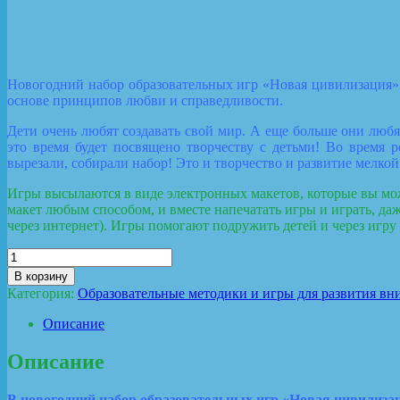
Новогодний набор образовательных игр «Новая цивилизация» 
основе принципов любви и справедливости.
Дети очень любят создавать свой мир. А еще больше они любят
это время будет посвящено творчеству с детьми! Во время 
вырезали, собирали набор! Это и творчество и развитие мелк
Игры высылаются в виде электронных макетов, которые вы может
макет любым способом, и вместе напечатать игры и играть, даж
через интернет). Игры помогают подружить детей и через игру
Количество
товара
В корзину
Набор
Категория:
Образовательные методики и игры для развития в
образовательных
игр
Описание
«Новая
цивилизация»
Описание
В новогодний набор образовательных игр «Новая цивилизац