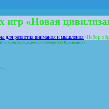
х игр «Новая цивилиза
ры для развития внимания и мышления
>
Набор обр